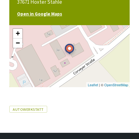
37671 Höxter Stahle
Open in Google Maps
+
−
Leaflet
| ©
OpenStreetMap
Tags
AUTOWERKSTATT