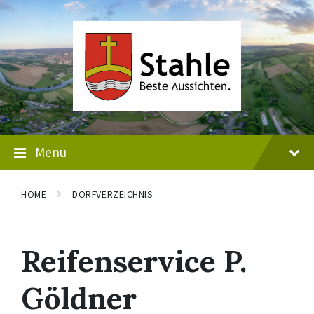
Skip
Skip
Skip
to
to
to
content
main
footer
navigation
Menu
HOME
DORFVERZEICHNIS
Reifenservice P.
Göldner