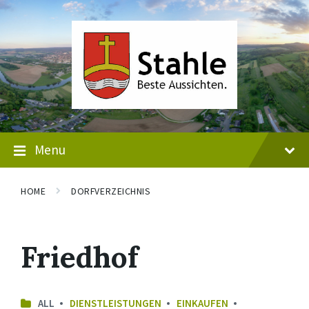
Skip
Skip
Skip
to
to
to
content
main
footer
navigation
Menu
HOME
DORFVERZEICHNIS
Friedhof
ALL
DIENSTLEISTUNGEN
EINKAUFEN