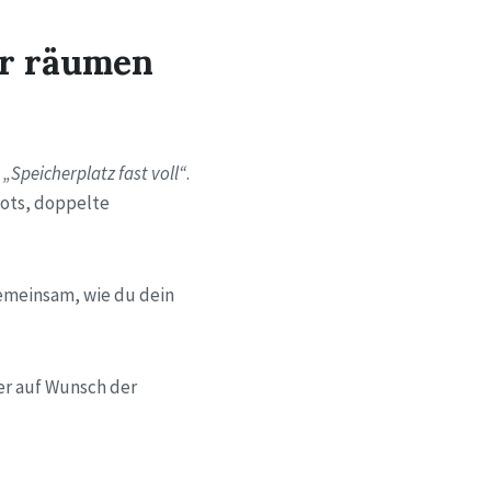
ir räumen
:
„Speicherplatz fast voll“
.
ots, doppelte
gemeinsam, wie du dein
er auf Wunsch der