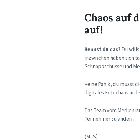
Chaos auf 
auf!
Kennst du das?
Du wills
Inzwischen haben sich t
Schnappschüsse und Mem
Keine Panik, du musst d
digitales Fotochaos in d
Das Team vom Medienraum
Teilnehmer zu ändern.
(MaS)