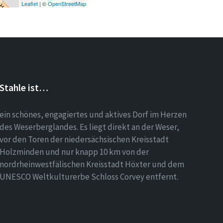
Leaflet
| ©
OpenStreetMap
Stahle ist…
ein schönes, engagiertes und aktives Dorf im Herzen
des Weserberglandes. Es liegt direkt an der Weser,
vor den Toren der niedersächsischen Kreisstadt
Holzminden und nur knapp 10 km von der
nordrheinwestfälischen Kreisstadt Höxter und dem
UNESCO Weltkulturerbe Schloss Corvey entfernt.