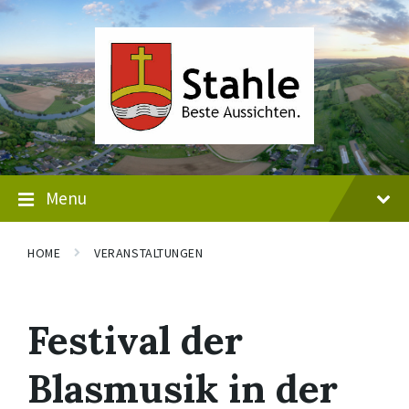
Skip
Skip
Skip
to
to
to
content
main
footer
navigation
Menu
HOME
VERANSTALTUNGEN
Festival der
Blasmusik in der