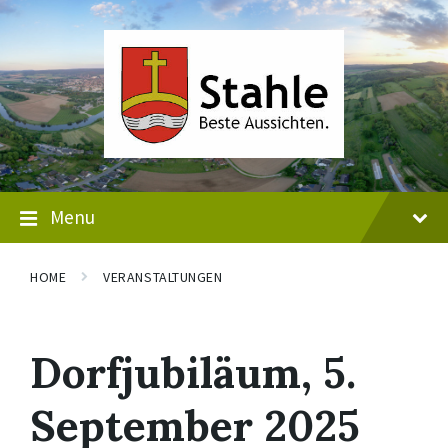
Skip
Skip
Skip
to
to
to
content
main
footer
navigation
Menu
HOME
VERANSTALTUNGEN
Dorfjubiläum, 5.
September 2025