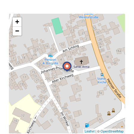
+
−
Leaflet
| ©
OpenStreetMap