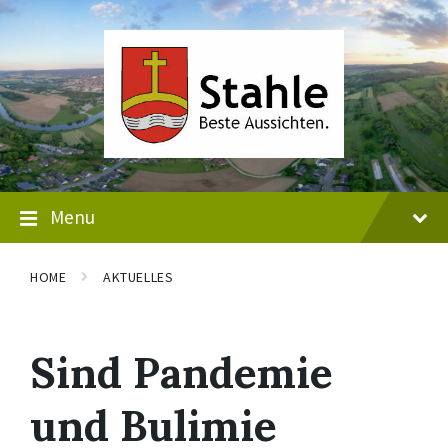
Skip
Skip
Skip
to
to
to
content
main
footer
navigation
Menu
HOME
AKTUELLES
Sind Pandemie
und Bulimie