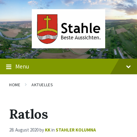
Skip
Skip
Skip
to
to
to
content
main
footer
navigation
Menu
HOME
AKTUELLES
Ratlos
28. August 2020
by
KK
in
STAHLER KOLUMNA