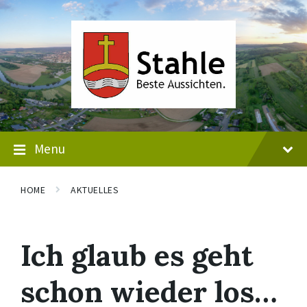
Skip
Skip
Skip
to
to
to
content
main
footer
navigation
Menu
HOME
AKTUELLES
Ich glaub es geht
schon wieder los…