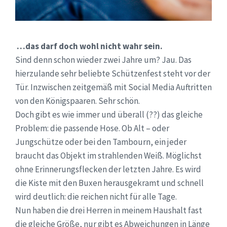
…das darf doch wohl nicht wahr sein.
Sind denn schon wieder zwei Jahre um? Jau. Das
hierzulande sehr beliebte Schützenfest steht vor der
Tür. Inzwischen zeitgemäß mit Social Media Auftritten
von den Königspaaren. Sehr schön.
Doch gibt es wie immer und überall (??) das gleiche
Problem: die passende Hose. Ob Alt – oder
Jungschütze oder bei den Tambourn, ein jeder
braucht das Objekt im strahlenden Weiß. Möglichst
ohne Erinnerungsflecken der letzten Jahre. Es wird
die Kiste mit den Buxen herausgekramt und schnell
wird deutlich: die reichen nicht für alle Tage.
Nun haben die drei Herren in meinem Haushalt fast
die gleiche Größe, nur gibt es Abweichungen in Länge