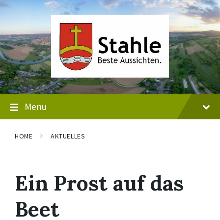
Skip
Skip
Skip
to
to
to
content
main
footer
navigation
Menu
HOME
AKTUELLES
Ein Prost auf das
Beet