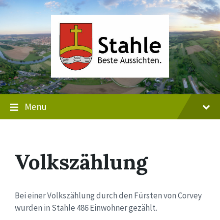
Skip
Skip
Skip
to
to
to
content
main
footer
navigation
Menu
Volkszählung
Bei einer Volkszählung durch den Fürsten von Corvey
wurden in Stahle 486 Einwohner gezählt.